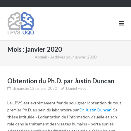
Skip
to
content
Mois :
janvier 2020
Accueil
»
Archives pour janvier 2020
Obtention du Ph.D. par Justin Duncan
dimanche 12 janvier 2020
Daniel Fiset
Le LPVS est extrêmement fier de souligner l’obtention du tout
premier Ph.D. au sein du laboratoire par
Dr. Justin Duncan
. Sa
thèse intitulée « L’orientation de l’information visuelle et son
rôle dans le traitement des visages humains » porte sur les
orientations spatiales horizontales et le rôle qu’elles jouent