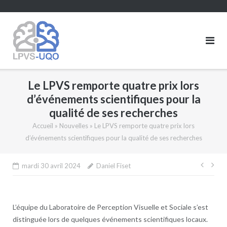
Skip
to
content
Le LPVS remporte quatre prix lors
d’événements scientifiques pour la
qualité de ses recherches
Accueil
»
Nouvelles
»
Le LPVS remporte quatre prix lors
d’événements scientifiques pour la qualité de ses recherches
Navi
mardi 30 avril 2024
Daniel Fiset
de
l’arti
L’équipe du Laboratoire de Perception Visuelle et Sociale s’est
distinguée lors de quelques événements scientifiques locaux.